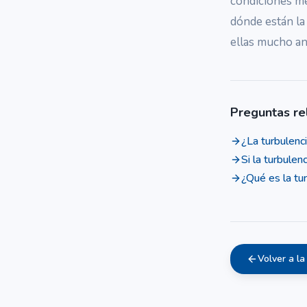
condiciones me
dónde están la 
ellas mucho an
Preguntas re
¿La turbulenc
Si la turbulen
¿Qué es la tur
Volver a la