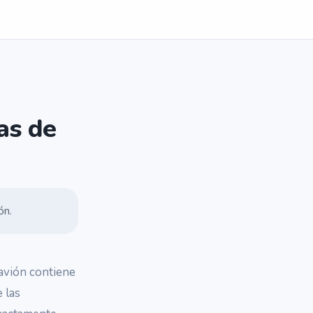
as de
ón.
 avión contiene
 las