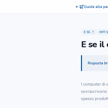
Guida alla pa
E SE...?
MITI
E se il
Risposta b
I computer di v
sovrascrivono 
spesso prodott