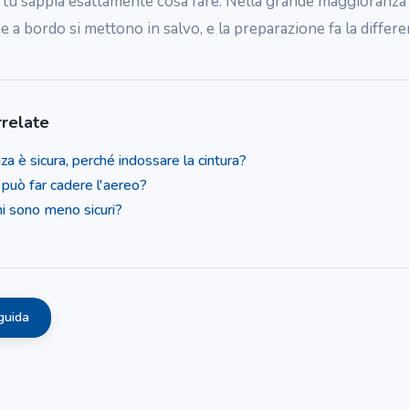
tu sappia esattamente cosa fare. Nella grande maggioranza d
e a bordo si mettono in salvo, e la preparazione fa la differe
relate
za è sicura, perché indossare la cintura?
 può far cadere l'aereo?
hi sono meno sicuri?
guida