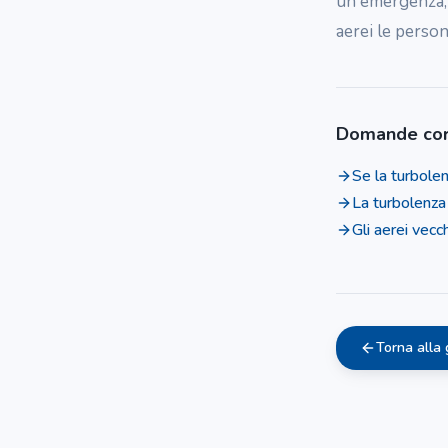
un'emergenza, 
aerei le person
Domande cor
Se la turbolen
La turbolenza
Gli aerei vecc
Torna alla 