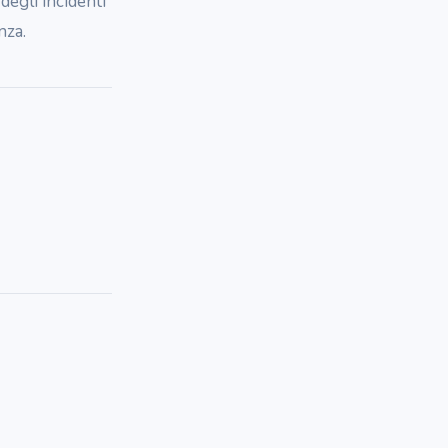
egli incidenti
nza.