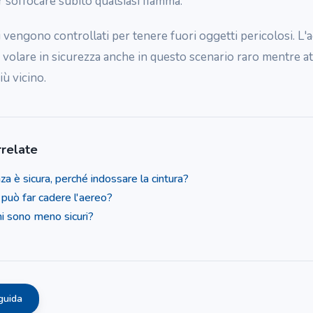
 soffocare subito qualsiasi fiamma.
li vengono controllati per tenere fuori oggetti pericolosi. L'
 volare in sicurezza anche in questo scenario raro mentre a
iù vicino.
relate
za è sicura, perché indossare la cintura?
 può far cadere l'aereo?
hi sono meno sicuri?
guida