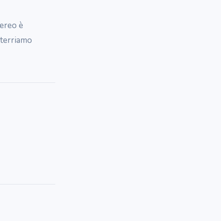
aereo è
tterriamo