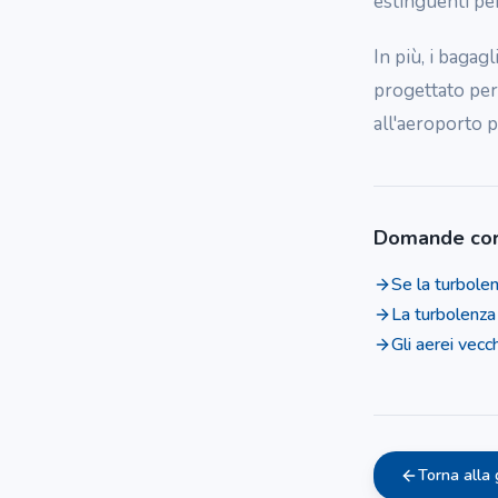
estinguenti per
In più, i bagag
progettato per
all'aeroporto p
Domande cor
Se la turbolen
La turbolenza
Gli aerei vecc
Torna alla 