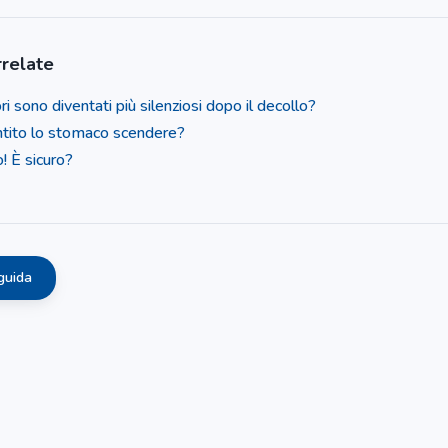
relate
i sono diventati più silenziosi dopo il decollo?
ntito lo stomaco scendere?
! È sicuro?
guida