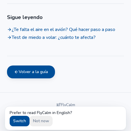
Sigue leyendo
¿Te falta el aire en el avión? Qué hacer paso a paso
Test de miedo a volar: ¿cuánto te afecta?
Volver a la guía
FlyCalm
Guía sobre miedo a volar
Prefer to read FlyCalm in English?
English
Italiano
Español
Switch
Not now
©
2026
FlyCalm.
Todos los derechos reservados.